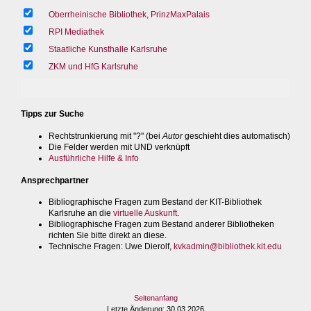
Oberrheinische Bibliothek, PrinzMaxPalais
RPI Mediathek
Staatliche Kunsthalle Karlsruhe
ZKM und HfG Karlsruhe
Tipps zur Suche
Rechtstrunkierung mit "?" (bei
Autor
geschieht dies automatisch)
Die Felder werden mit UND verknüpft
Ausführliche Hilfe & Info
Ansprechpartner
Bibliographische Fragen zum Bestand der KIT-Bibliothek
Karlsruhe an die
virtuelle Auskunft
.
Bibliographische Fragen zum Bestand anderer Bibliotheken
richten Sie bitte direkt an diese.
Technische Fragen
: Uwe Dierolf,
kvkadmin@bibliothek.kit.edu
Seitenanfang
Letzte Änderung
: 30.03.2026