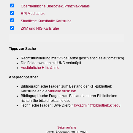
Oberrheinische Bibliothek, PrinzMaxPalais
RPI Mediathek
Staatliche Kunsthalle Karlsruhe
ZKM und HfG Karlsruhe
Tipps zur Suche
Rechtstrunkierung mit "?" (bei
Autor
geschieht dies automatisch)
Die Felder werden mit UND verknüpft
Ausführliche Hilfe & Info
Ansprechpartner
Bibliographische Fragen zum Bestand der KIT-Bibliothek
Karlsruhe an die
virtuelle Auskunft
.
Bibliographische Fragen zum Bestand anderer Bibliotheken
richten Sie bitte direkt an diese.
Technische Fragen
: Uwe Dierolf,
kvkadmin@bibliothek.kit.edu
Seitenanfang
Letzte Änderung
: 30.03.2026