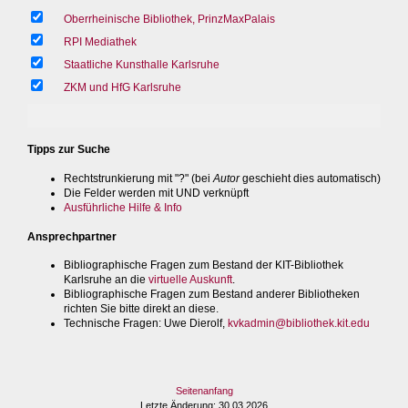
Oberrheinische Bibliothek, PrinzMaxPalais
RPI Mediathek
Staatliche Kunsthalle Karlsruhe
ZKM und HfG Karlsruhe
Tipps zur Suche
Rechtstrunkierung mit "?" (bei
Autor
geschieht dies automatisch)
Die Felder werden mit UND verknüpft
Ausführliche Hilfe & Info
Ansprechpartner
Bibliographische Fragen zum Bestand der KIT-Bibliothek
Karlsruhe an die
virtuelle Auskunft
.
Bibliographische Fragen zum Bestand anderer Bibliotheken
richten Sie bitte direkt an diese.
Technische Fragen
: Uwe Dierolf,
kvkadmin@bibliothek.kit.edu
Seitenanfang
Letzte Änderung
: 30.03.2026