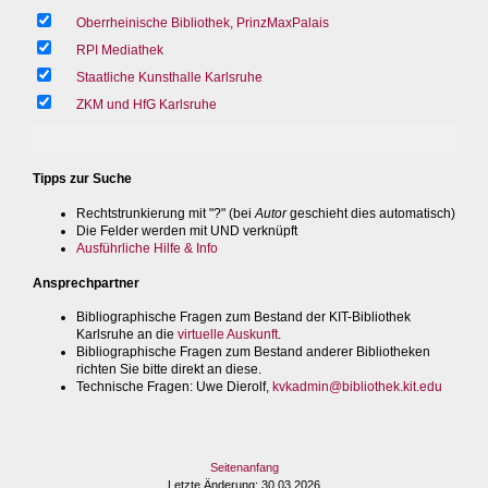
Oberrheinische Bibliothek, PrinzMaxPalais
RPI Mediathek
Staatliche Kunsthalle Karlsruhe
ZKM und HfG Karlsruhe
Tipps zur Suche
Rechtstrunkierung mit "?" (bei
Autor
geschieht dies automatisch)
Die Felder werden mit UND verknüpft
Ausführliche Hilfe & Info
Ansprechpartner
Bibliographische Fragen zum Bestand der KIT-Bibliothek
Karlsruhe an die
virtuelle Auskunft
.
Bibliographische Fragen zum Bestand anderer Bibliotheken
richten Sie bitte direkt an diese.
Technische Fragen
: Uwe Dierolf,
kvkadmin@bibliothek.kit.edu
Seitenanfang
Letzte Änderung
: 30.03.2026