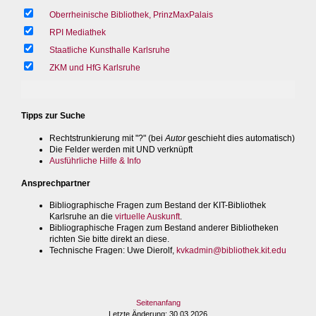
Oberrheinische Bibliothek, PrinzMaxPalais
RPI Mediathek
Staatliche Kunsthalle Karlsruhe
ZKM und HfG Karlsruhe
Tipps zur Suche
Rechtstrunkierung mit "?" (bei
Autor
geschieht dies automatisch)
Die Felder werden mit UND verknüpft
Ausführliche Hilfe & Info
Ansprechpartner
Bibliographische Fragen zum Bestand der KIT-Bibliothek
Karlsruhe an die
virtuelle Auskunft
.
Bibliographische Fragen zum Bestand anderer Bibliotheken
richten Sie bitte direkt an diese.
Technische Fragen
: Uwe Dierolf,
kvkadmin@bibliothek.kit.edu
Seitenanfang
Letzte Änderung
: 30.03.2026