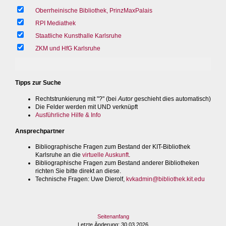
Oberrheinische Bibliothek, PrinzMaxPalais
RPI Mediathek
Staatliche Kunsthalle Karlsruhe
ZKM und HfG Karlsruhe
Tipps zur Suche
Rechtstrunkierung mit "?" (bei
Autor
geschieht dies automatisch)
Die Felder werden mit UND verknüpft
Ausführliche Hilfe & Info
Ansprechpartner
Bibliographische Fragen zum Bestand der KIT-Bibliothek
Karlsruhe an die
virtuelle Auskunft
.
Bibliographische Fragen zum Bestand anderer Bibliotheken
richten Sie bitte direkt an diese.
Technische Fragen
: Uwe Dierolf,
kvkadmin@bibliothek.kit.edu
Seitenanfang
Letzte Änderung
: 30.03.2026