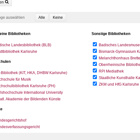
en
oge auswählen
eine Bibliotheken
Sonstige Bibliotheken
ische Landesbibliothek (BLB)
Badisches Landesmus
dtbibliothek Karlsruhe
Bismarck-Gymnasium Karl
Melanchthonhaus Brett
hulen
Oberrheinische Biblioth
RPI Mediathek
-Bibliothek (KIT, HKA, DHBW Karlsruhe)
Staatliche Kunsthalle K
hschule für Musik
ZKM und HfG Karlsruhe
hschulbibliothek Karlsruhe (PH)
lshochschule International University
atl. Akademie der Bildenden Künste
te
desgerichtshof
ndesverfassungsgericht