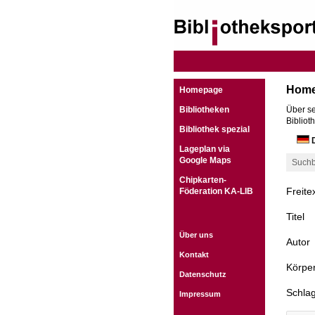
Hom
Homepage
Bibliotheken
Über se
Bibliot
Bibliothek spezial
D
Lageplan via
Google Maps
Suchb
Chipkarten-
Freite
Föderation KA-LIB
Titel
Über uns
Autor
Kontakt
Körper
Datenschutz
Schla
Impressum