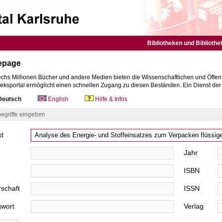
Bibliotheken und Bibliothe
epage
chs Millionen Bücher und andere Medien bieten die Wissenschaftlichen und Öffent
heksportal ermöglicht einen schnellen Zugang zu diesen Beständen. Ein Dienst de
eutsch
English
Hilfe & Infos
egriffe eingeben
xt
Jahr
ISBN
schaft
ISSN
gwort
Verlag