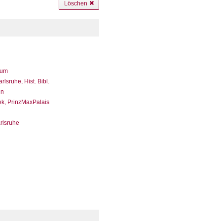
Löschen
eum
sruhe, Hist. Bibl.
en
ek, PrinzMaxPalais
arlsruhe