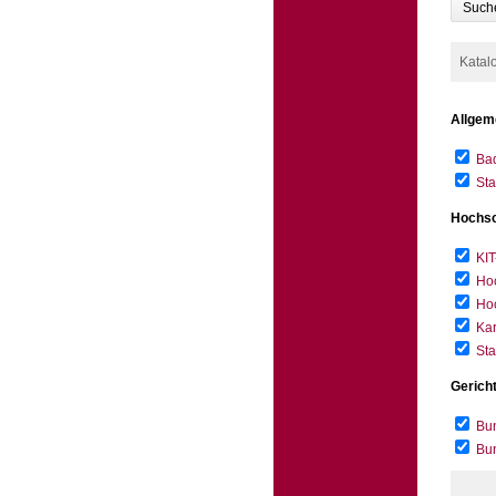
Such
Katal
Allgem
Bad
Sta
Hochsc
KIT
Hoc
Hoc
Kar
Sta
Gerich
Bun
Bu