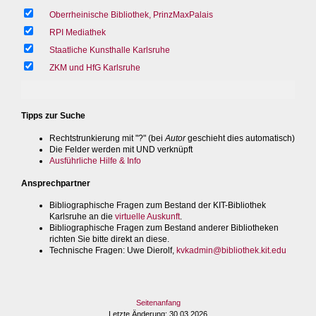
Oberrheinische Bibliothek, PrinzMaxPalais
RPI Mediathek
Staatliche Kunsthalle Karlsruhe
ZKM und HfG Karlsruhe
Tipps zur Suche
Rechtstrunkierung mit "?" (bei
Autor
geschieht dies automatisch)
Die Felder werden mit UND verknüpft
Ausführliche Hilfe & Info
Ansprechpartner
Bibliographische Fragen zum Bestand der KIT-Bibliothek
Karlsruhe an die
virtuelle Auskunft
.
Bibliographische Fragen zum Bestand anderer Bibliotheken
richten Sie bitte direkt an diese.
Technische Fragen
: Uwe Dierolf,
kvkadmin@bibliothek.kit.edu
Seitenanfang
Letzte Änderung
: 30.03.2026