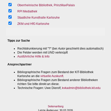
Oberrheinische Bibliothek, PrinzMaxPalais
RPI Mediathek
Staatliche Kunsthalle Karlsruhe
ZKM und HfG Karlsruhe
Tipps zur Suche
Rechtstrunkierung mit "?" (bei
Autor
geschieht dies automatisch)
Die Felder werden mit UND verknüpft
Ausführliche Hilfe & Info
Ansprechpartner
Bibliographische Fragen zum Bestand der KIT-Bibliothek
Karlsruhe an die
virtuelle Auskunft
.
Bibliographische Fragen zum Bestand anderer Bibliotheken
richten Sie bitte direkt an diese.
Technische Fragen
: Uwe Dierolf,
kvkadmin@bibliothek.kit.edu
Seitenanfang
Letzte Änderung
: 30.03.2026