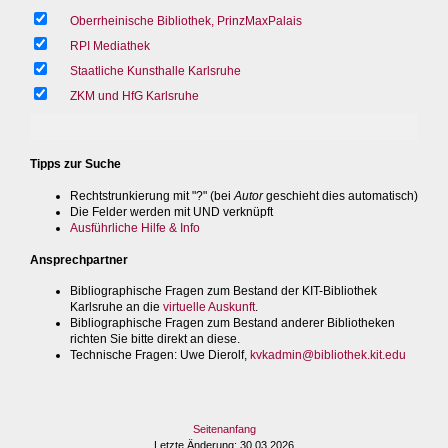
Oberrheinische Bibliothek, PrinzMaxPalais
RPI Mediathek
Staatliche Kunsthalle Karlsruhe
ZKM und HfG Karlsruhe
Tipps zur Suche
Rechtstrunkierung mit "?" (bei
Autor
geschieht dies automatisch)
Die Felder werden mit UND verknüpft
Ausführliche Hilfe & Info
Ansprechpartner
Bibliographische Fragen zum Bestand der KIT-Bibliothek
Karlsruhe an die
virtuelle Auskunft
.
Bibliographische Fragen zum Bestand anderer Bibliotheken
richten Sie bitte direkt an diese.
Technische Fragen
: Uwe Dierolf,
kvkadmin@bibliothek.kit.edu
Seitenanfang
Letzte Änderung
: 30.03.2026