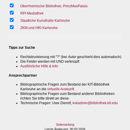
Oberrheinische Bibliothek, PrinzMaxPalais
RPI Mediathek
Staatliche Kunsthalle Karlsruhe
ZKM und HfG Karlsruhe
Tipps zur Suche
Rechtstrunkierung mit "?" (bei
Autor
geschieht dies automatisch)
Die Felder werden mit UND verknüpft
Ausführliche Hilfe & Info
Ansprechpartner
Bibliographische Fragen zum Bestand der KIT-Bibliothek
Karlsruhe an die
virtuelle Auskunft
.
Bibliographische Fragen zum Bestand anderer Bibliotheken
richten Sie bitte direkt an diese.
Technische Fragen
: Uwe Dierolf,
kvkadmin@bibliothek.kit.edu
Seitenanfang
Letzte Änderung
: 30.03.2026