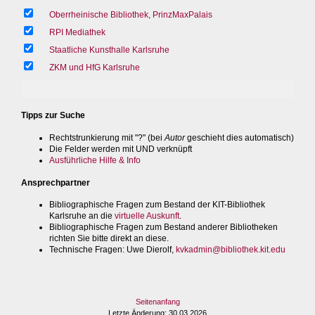
Oberrheinische Bibliothek, PrinzMaxPalais
RPI Mediathek
Staatliche Kunsthalle Karlsruhe
ZKM und HfG Karlsruhe
Tipps zur Suche
Rechtstrunkierung mit "?" (bei
Autor
geschieht dies automatisch)
Die Felder werden mit UND verknüpft
Ausführliche Hilfe & Info
Ansprechpartner
Bibliographische Fragen zum Bestand der KIT-Bibliothek
Karlsruhe an die
virtuelle Auskunft
.
Bibliographische Fragen zum Bestand anderer Bibliotheken
richten Sie bitte direkt an diese.
Technische Fragen
: Uwe Dierolf,
kvkadmin@bibliothek.kit.edu
Seitenanfang
Letzte Änderung
: 30.03.2026