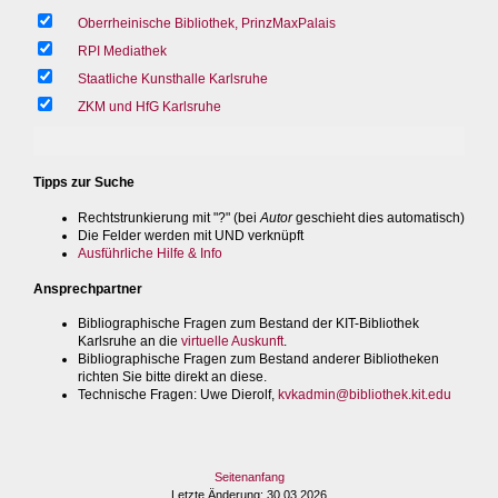
Oberrheinische Bibliothek, PrinzMaxPalais
RPI Mediathek
Staatliche Kunsthalle Karlsruhe
ZKM und HfG Karlsruhe
Tipps zur Suche
Rechtstrunkierung mit "?" (bei
Autor
geschieht dies automatisch)
Die Felder werden mit UND verknüpft
Ausführliche Hilfe & Info
Ansprechpartner
Bibliographische Fragen zum Bestand der KIT-Bibliothek
Karlsruhe an die
virtuelle Auskunft
.
Bibliographische Fragen zum Bestand anderer Bibliotheken
richten Sie bitte direkt an diese.
Technische Fragen
: Uwe Dierolf,
kvkadmin@bibliothek.kit.edu
Seitenanfang
Letzte Änderung
: 30.03.2026