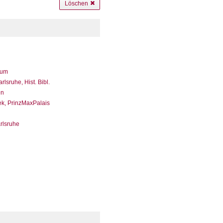
Löschen
eum
sruhe, Hist. Bibl.
en
ek, PrinzMaxPalais
arlsruhe