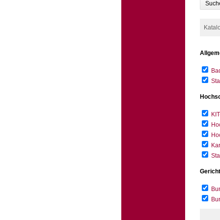
Such
Katal
Allgem
Bad
Sta
Hochsc
KIT
Hoc
Hoc
Kar
Sta
Gerich
Bun
Bu