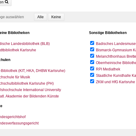
en
oge auswählen
eine Bibliotheken
Sonstige Bibliotheken
ische Landesbibliothek (BLB)
Badisches Landesmus
dtbibliothek Karlsruhe
Bismarck-Gymnasium Karl
Melanchthonhaus Brett
hulen
Oberrheinische Biblioth
RPI Mediathek
-Bibliothek (KIT, HKA, DHBW Karlsruhe)
Staatliche Kunsthalle K
hschule für Musik
ZKM und HfG Karlsruhe
hschulbibliothek Karlsruhe (PH)
lshochschule International University
atl. Akademie der Bildenden Künste
te
desgerichtshof
ndesverfassungsgericht