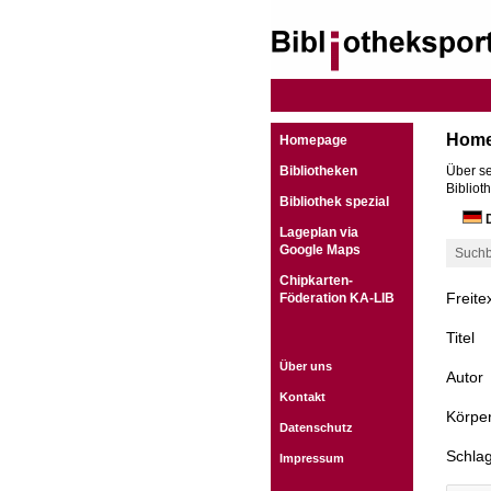
Hom
Homepage
Bibliotheken
Über se
Bibliot
Bibliothek spezial
D
Lageplan via
Google Maps
Suchb
Chipkarten-
Freite
Föderation KA-LIB
Titel
Über uns
Autor
Kontakt
Körper
Datenschutz
Schla
Impressum