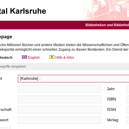
Bibliotheken und Bibliothe
epage
chs Millionen Bücher und andere Medien bieten die Wissenschaftlichen und Öffent
heksportal ermöglicht einen schnellen Zugang zu diesen Beständen. Ein Dienst de
eutsch
English
Hilfe & Infos
egriffe eingeben
xt
Jahr
ISBN
schaft
ISSN
gwort
Verlag